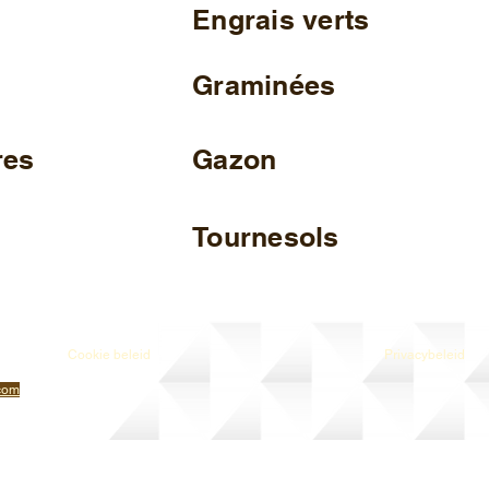
Engrais verts
Graminées
res
Gazon
Tournesols
Cookie beleid
Privacybeleid
com