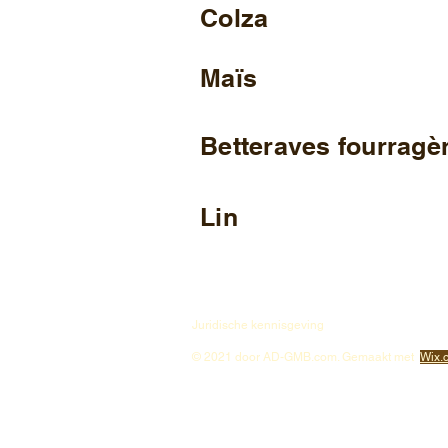
Colza
Maïs
Betteraves fourragè
Lin
Juridische kennisgeving
© 2021 door AD-GMB.com. Gemaakt met
Wix.