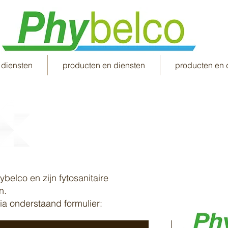
 diensten
producten en diensten
producten en 
p
belco en zijn fytosanitaire
n.
a onderstaand formulier: