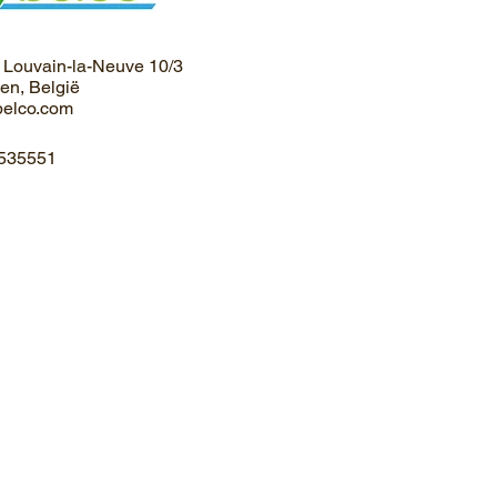
 Louvain-la-Neuve 10/3
n, België
belco.com
7535551