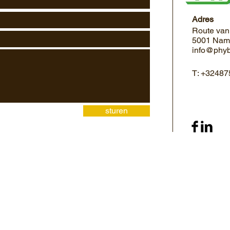
Adres
Route van
5001 Name
info@phy
T: +3248
sturen